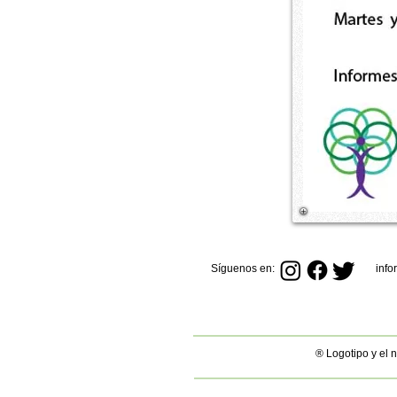
Síguenos en:
inf
® Logotipo y el