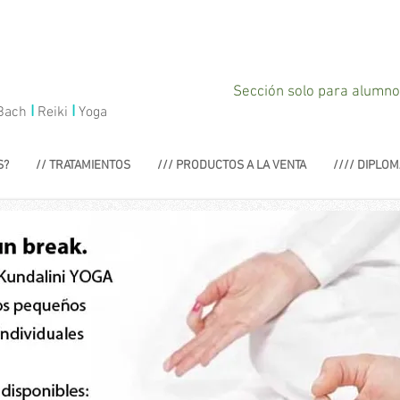
Sección solo para alumn
I
I
 Bach
Reiki
Yoga
S?
// TRATAMIENTOS
/// PRODUCTOS A LA VENTA
//// DIPLO