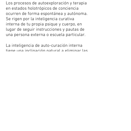
Los procesos de autoexploración y terapia
en estados holotrópicos de conciencia
ocurren de forma espontánea y autónoma.
Se rigen por la inteligencia curativa
interna de tu propia psique y cuerpo, en
lugar de seguir instrucciones y pautas de
una persona externa o escuela particular.
La inteligencia de auto-curación interna
tiene una inclinación natural a eliminar las
obstrucciones, el dolor y el caos logrando
restaurar el orden.
Inicia tu proceso de sanación AHORA
Síguenos en:
informes.mataji@gmail.com
Gabriela Walls Peña:
55
Yanelli Villar Rico:
3224 4522
55 1048 2875